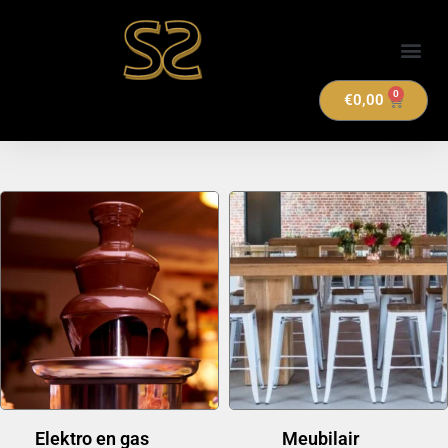
Verhuuraanbod
0
€
0,00
Elektro en gas
(14)
Meubilair
(20)