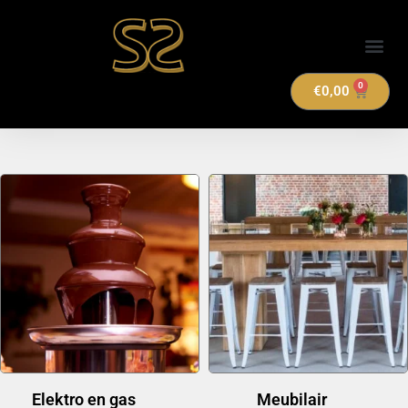
Verhuuraanbod
0
€
0,00
Elektro en gas
(14)
Meubilair
(20)