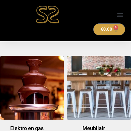
Verhuuraanbod
0
€
0,00
Elektro en gas
(14)
Meubilair
(20)