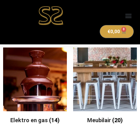
Verhuuraanbod
0
€
0,00
Elektro en gas
(14)
Meubilair
(20)