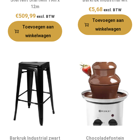
Stertent Startwin 19m x
Barkruk Industrial wit
12m
€
5,68
excl. BTW
€
509,99
excl. BTW
Toevoegen aan
Toevoegen aan
winkelwagen
winkelwagen
Barkruk Industrial zwart
Chocoladefontein