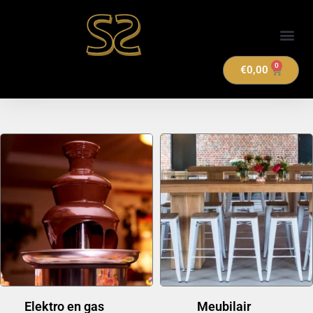
Verhuuraanbod
0
€
0,00
Elektro en gas
(14)
Meubilair
(20)