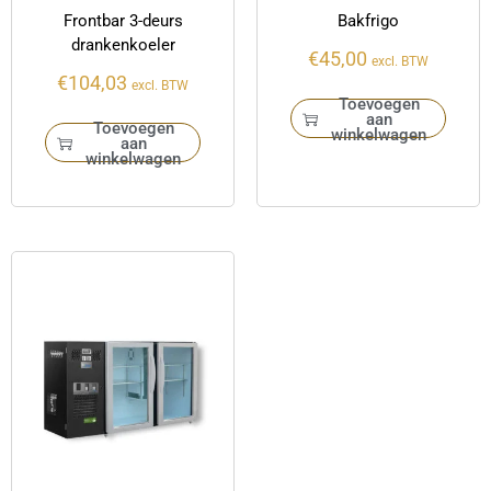
Frontbar 3-deurs
Bakfrigo
drankenkoeler
€
45,00
excl. BTW
€
104,03
excl. BTW
Toevoegen
aan
Toevoegen
winkelwagen
aan
winkelwagen