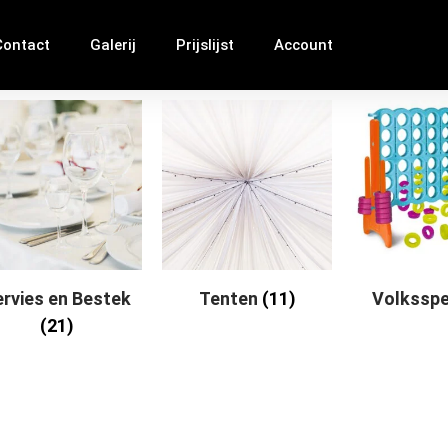
Contact
Galerij
Prijslijst
Account
ervies en Bestek
Tenten
(11)
Volkssp
(21)