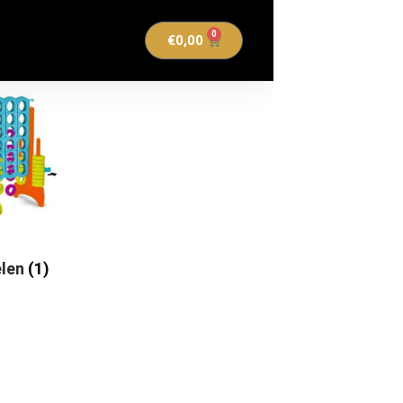
0
€
0,00
elen
(1)