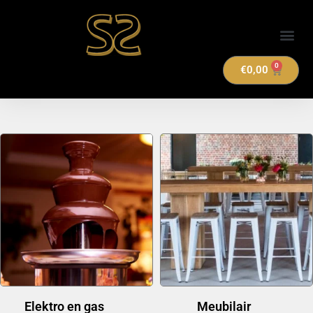
Verhuuraanbod
0
€
0,00
Elektro en gas
(14)
Meubilair
(20)