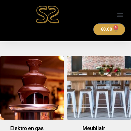
Verhuuraanbod
0
€
0,00
Elektro en gas
(14)
Meubilair
(20)