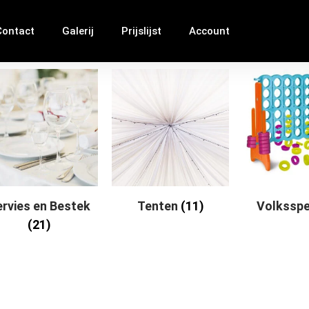
Contact
Galerij
Prijslijst
Account
ervies en Bestek
Tenten
(11)
Volkssp
(21)