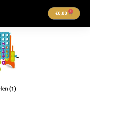
0
€
0,00
elen
(1)