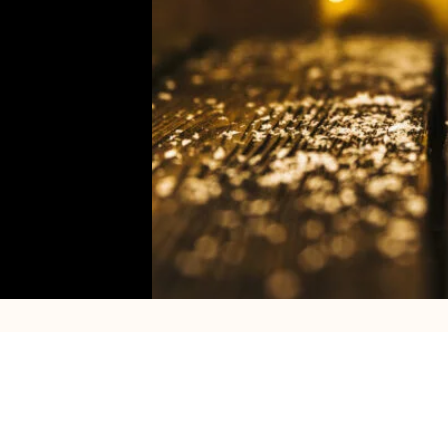
Telefoon:
+32 474 219 327
Adres:
ag:
Email:
info@s2partyrent.be
Knesselar
BTW:
BE
0768.791.613
8730 Oed