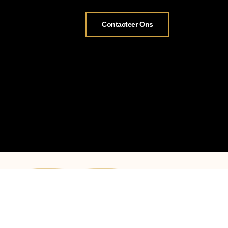
Contacteer Ons
Openingsuren:
maandag tot zaterd
op afspraak