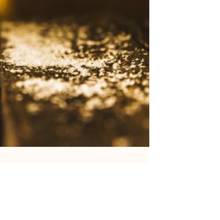
estraat 123
elem