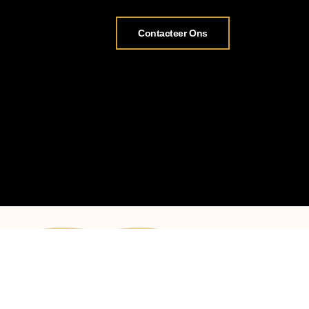
Contacteer Ons
Openingsuren:
maandag tot zaterd
op afspraak