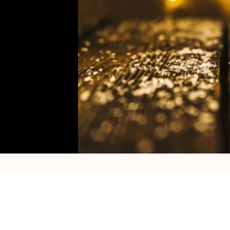
Telefoon:
+32 474 219 327
Adres:
ag:
Email:
info@s2partyrent.be
Knesselar
BTW:
BE
0768.791.613
8730 Oed