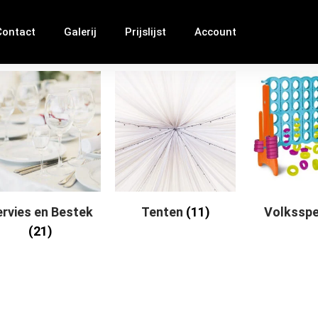
Contact
Galerij
Prijslijst
Account
ervies en Bestek
Tenten
(11)
Volkssp
(21)