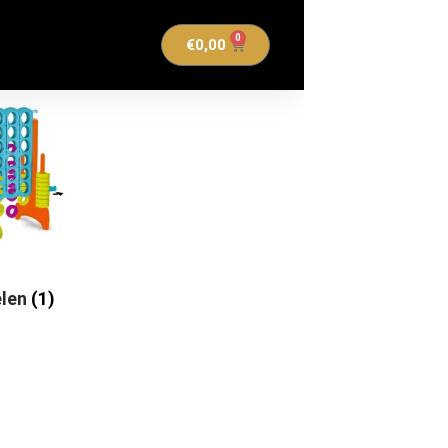
0
€
0,00
elen
(1)