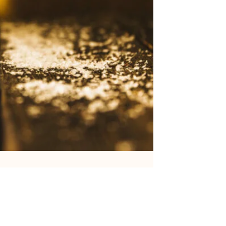
estraat 123
elem