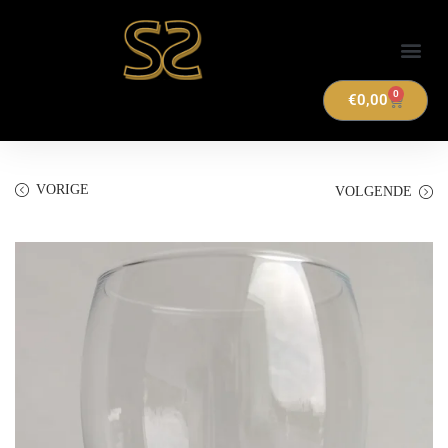
Verhuuraanbod
0
€
0,00
VORIGE
VOLGENDE