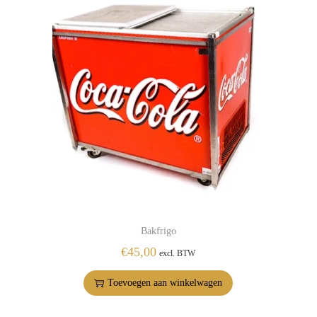
Bakfrigo
€
45,00
excl. BTW
Toevoegen aan winkelwagen