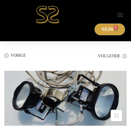
Verhuuraanbod
0
€
0,00
VORIGE
VOLGENDE